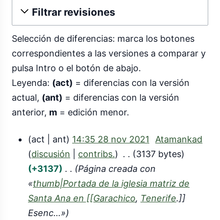
Filtrar revisiones
Selección de diferencias: marca los botones
correspondientes a las versiones a comparar y
pulsa Intro o el botón de abajo.
Leyenda:
(act)
= diferencias con la versión
actual,
(ant)
= diferencias con la versión
anterior,
m
= edición menor.
act
ant
14:35 28 nov 2021
Atamankad
2
discusión
contribs.
3137 bytes
8
+3137
Página creada con
«
thumb|Portada de la iglesia matriz de
n
Santa Ana en [[Garachico
,
Tenerife
.]]
o
Esenc…»
v