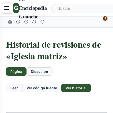
G
Enciclopedia
Guanche
3
Historial de revisiones de
«Iglesia matriz»
Página
Discusión
Leer
Ver código fuente
Ver historial