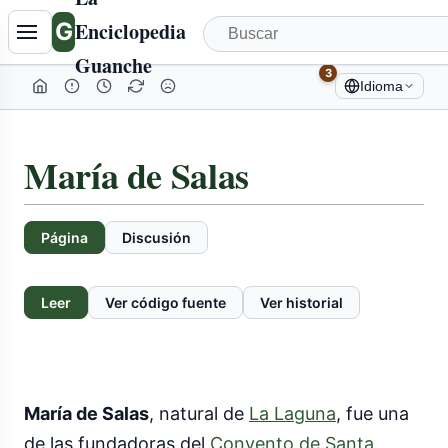
G
Enciclopedia
Guanche
3
Idioma
María de Salas
Página
Discusión
Leer
Ver código fuente
Ver historial
María de Salas
, natural de
La Laguna
, fue una
de las fundadoras del
Convento de Santa