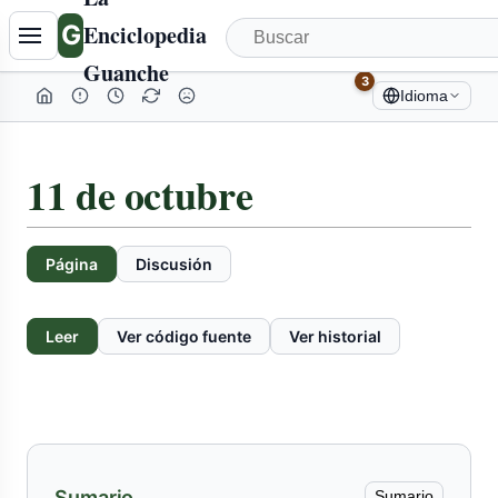
Tabla
G
Enciclopedia
de
Guanche
contenidos
3
Idioma
colapsada
11 de octubre
Página
Discusión
Leer
Ver código fuente
Ver historial
Sumario
Sumario