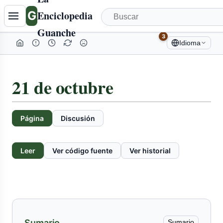
Tabla
G
Enciclopedia
de
Guanche
contenidos
3
Idioma
colapsada
21 de octubre
Página
Discusión
Leer
Ver código fuente
Ver historial
Sumario
Sumario