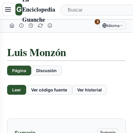
Tabla
G
Enciclopedia
de
Guanche
contenidos
3
Idioma
colapsada
Luis Monzón
Página
Discusión
Leer
Ver código fuente
Ver historial
Sumario
Sumario