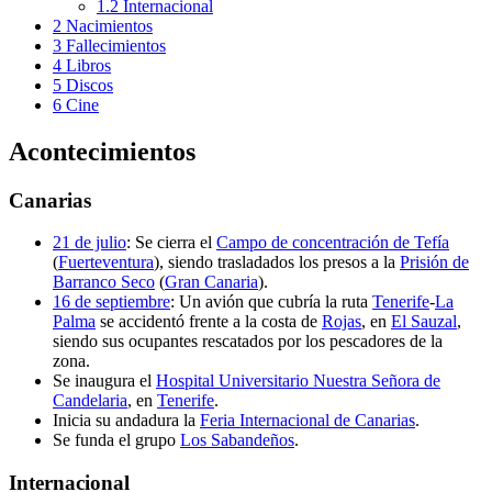
1.2
Internacional
2
Nacimientos
3
Fallecimientos
4
Libros
5
Discos
6
Cine
Acontecimientos
Canarias
21 de julio
: Se cierra el
Campo de concentración de Tefía
(
Fuerteventura
), siendo trasladados los presos a la
Prisión de
Barranco Seco
(
Gran Canaria
).
16 de septiembre
: Un avión que cubría la ruta
Tenerife
-
La
Palma
se accidentó frente a la costa de
Rojas
, en
El Sauzal
,
siendo sus ocupantes rescatados por los pescadores de la
zona.
Se inaugura el
Hospital Universitario Nuestra Señora de
Candelaria
, en
Tenerife
.
Inicia su andadura la
Feria Internacional de Canarias
.
Se funda el grupo
Los Sabandeños
.
Internacional